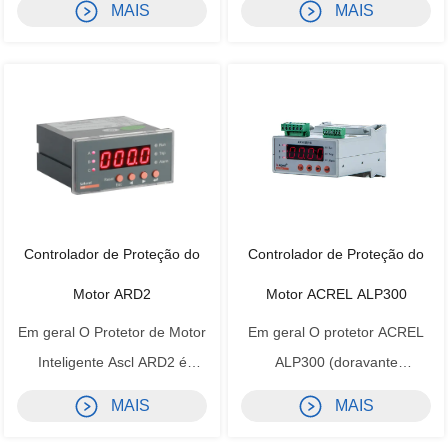
MAIS
MAIS
adequado para circuitos de
motores de muitas falhas
motor de baixa tensão com
durante o funcionamento do
tensão nominal de até 660V e
motor e exibir o estado de
integra proteção, medição,
funcionamento de forma clara e
controle, comunicação,
intuitiva por meio do LCD. O
operação e manutenção. Sua
protetor possui interface de
função de proteçã...
comun...
Controlador de Proteção do
Controlador de Proteção do
Motor ARD2
Motor ACREL ALP300
Em geral O Protetor de Motor
Em geral O protetor ACREL
Inteligente Ascl ARD2 é
ALP300 (doravante
adequado para motores com
denominado protetor) adota a
MAIS
MAIS
tensão nominal de AC380V /
mais recente tecnologia de