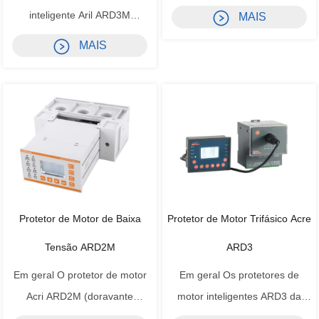
denominado protetor) é
inteligente Aril ARD3M
MAIS
adequado para circuitos de
(doravante denominado
MAIS
motor de baixa tensão com
protetor) é adequado para
tensão nominal de até 380 V e
circuitos de motor de baixa
integra proteção, medição,
tensão com tensão nominal de
controle, comunicação,
até 660V e integra proteção,
operação e manutenção. Sua
medição, controle,
função de proteç...
comunicação, operação e
manutenção. Sua funçã...
Protetor de Motor de Baixa
Protetor de Motor Trifásico Acre
Tensão ARD2M
ARD3
Em geral O protetor de motor
Em geral Os protetores de
Acri ARD2M (doravante
motor inteligentes ARD3 da
denominado protetor) é
acrel podem proteger os