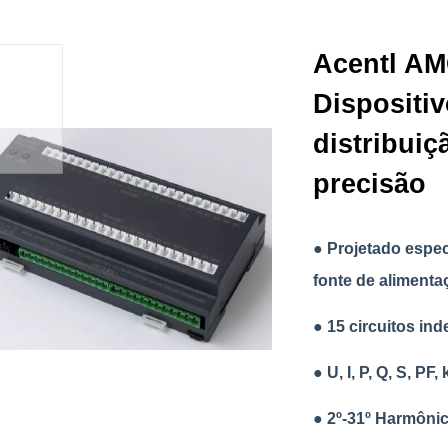
Acentl A
Dispositi
distribuiç
precisão