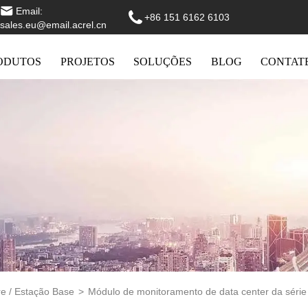
Email:
+86 151 6162 6103
sales.eu@email.acrel.cn
ODUTOS
PROJETOS
SOLUÇÕES
BLOG
CONTAT
re / Estação Base
>
Módulo de monitoramento de data center da séri