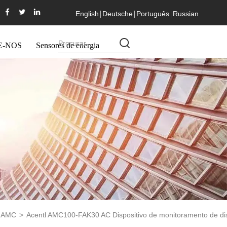
English
Deutsche
Português
Russian
E-NOS
Sensores de energia
e AMC
>
Acentl AMC100-FAK30 AC Dispositivo de monitoramento de dis