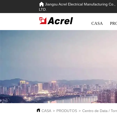
Jiangsu Acrel Electrical Manufacturing Co.,
LTD.
CASA
PR
CASA
>
PRODUTOS
>
Centro de Data / Tor