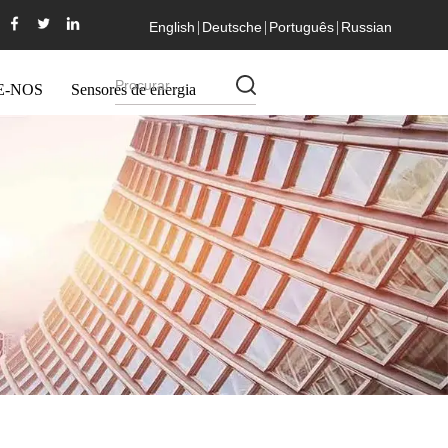
English
Deutsche
Português
Russian
E-NOS
Sensores de energia