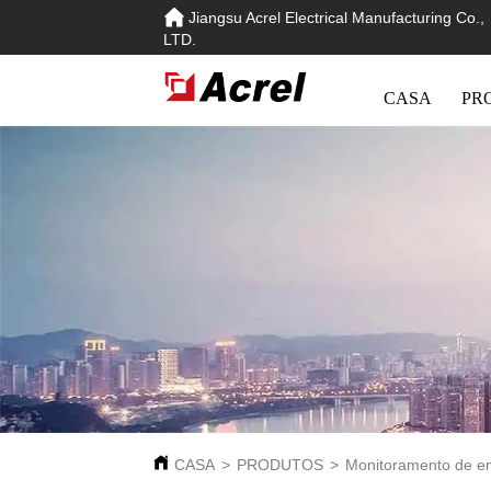
Jiangsu Acrel Electrical Manufacturing Co.,
LTD.
CASA
PR
CASA
>
PRODUTOS
>
Monitoramento de e