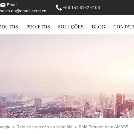
Email:
+86 151 6162 6103
sales.eu@email.acrel.cn
ODUTOS
PROJETOS
SOLUÇÕES
BLOG
CONTAT
nergia
>
Relé de proteção da série AM
>
Relé Protetor Acre AM3SE