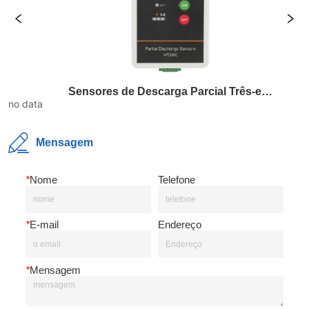
Sensores de Descarga Parcial Três-em-Um
Relé de
no data
Mensagem
*
Nome
Telefone
*
E-mail
Endereço
*
Mensagem